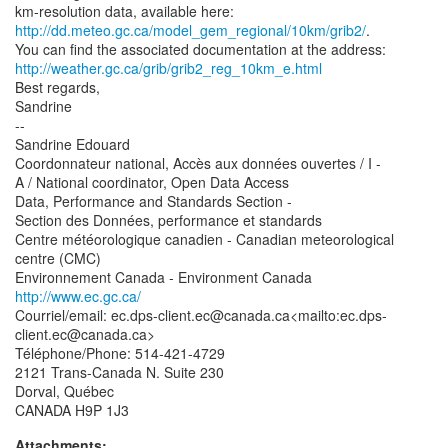
km-resolution data, available here:
http://dd.meteo.gc.ca/model_gem_regional/10km/grib2/
.
http://weather.gc.ca/grib/grib2_reg_10km_e.html
Best regards,
Sandrine
--
Sandrine Edouard
Coordonnateur national, Accès aux données ouvertes / I -
A / National coordinator, Open Data Access
Data, Performance and Standards Section -
Section des Données, performance et standards
Centre météorologique canadien - Canadian meteorological
centre (CMC)
http://www.ec.gc.ca/
Courriel/email: ec.dps-client.ec@canada.ca<mailto:ec.dps-
client.ec@canada.ca>
Téléphone/Phone: 514-421-4729
2121 Trans-Canada N. Suite 230
Dorval, Québec
Attachments: