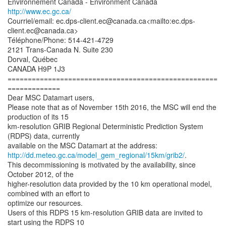
http://www.ec.gc.ca/
Courriel/email: ec.dps-client.ec@canada.ca<mailto:ec.dps-
client.ec@canada.ca>
Téléphone/Phone: 514-421-4729
2121 Trans-Canada N. Suite 230
Dorval, Québec
CANADA H9P 1J3
====================================================
=============
Dear MSC Datamart users,
Please note that as of November 15th 2016, the MSC will end the
production of its 15
km-resolution GRIB Regional Deterministic Prediction System
(RDPS) data, currently
http://dd.meteo.gc.ca/model_gem_regional/15km/grib2/
.
This decommissioning is motivated by the availability, since
October 2012, of the
higher-resolution data provided by the 10 km operational model,
combined with an effort to
optimize our resources.
Users of this RDPS 15 km-resolution GRIB data are invited to
start using the RDPS 10