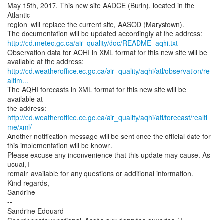
May 15th, 2017. This new site AADCE (Burin), located in the
Atlantic
region, will replace the current site, AASOD (Marystown).
http://dd.meteo.gc.ca/air_quality/doc/README_aqhi.txt
Observation data for AQHI in XML format for this new site will be
http://dd.weatheroffice.ec.gc.ca/air_quality/aqhi/atl/observation/re
altim...
The AQHI forecasts in XML format for this new site will be
available at
http://dd.weatheroffice.ec.gc.ca/air_quality/aqhi/atl/forecast/realti
me/xml/
Another notification message will be sent once the official date for
this implementation will be known.
Please excuse any inconvenience that this update may cause. As
usual, I
remain available for any questions or additional information.
Kind regards,
Sandrine
--
Sandrine Edouard