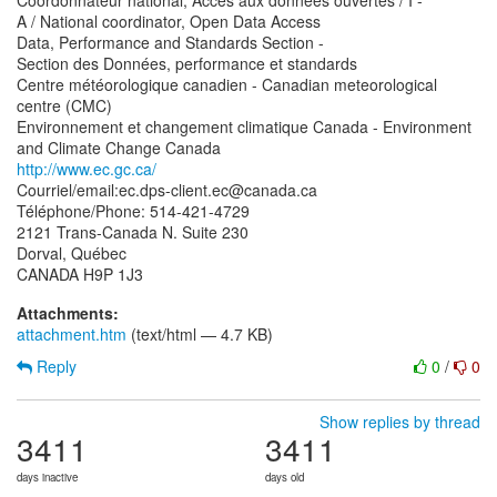
Coordonnateur national, Accès aux données ouvertes / I -
A / National coordinator, Open Data Access
Data, Performance and Standards Section -
Section des Données, performance et standards
Centre météorologique canadien - Canadian meteorological
centre (CMC)
Environnement et changement climatique Canada - Environment
http://www.ec.gc.ca/
Courriel/email:ec.dps-client.ec@canada.ca
Téléphone/Phone: 514-421-4729
2121 Trans-Canada N. Suite 230
Dorval, Québec
Attachments:
attachment.htm
(text/html — 4.7 KB)
Reply
0
/
0
Show replies by thread
3411
3411
days inactive
days old