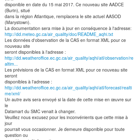
disponible en date du 15 mai 2017. Ce nouveau site AADCE
(Burin), situé
dans la région Atlantique, remplacera le site actuel AASOD
(Marystown).
http://dd.meteo.gc.ca/air_quality/doc/README_aqhi.txt
Les données d'observation de la CAS en format XML pour ce
nouveau site
http://dd.weatheroffice.ec.gc.ca/air_quality/aqhi/atl/observation/re
altim...
Les prévisions de la CAS en format XML pour ce nouveau site
seront
http://dd.weatheroffice.ec.gc.ca/air_quality/aqhi/atl/forecast/realti
me/xml/
Un autre avis sera envoyé si la date de cette mise en œuvre sur
le
Datamart du SMC venait à changer.
Veuillez nous excusez pour les inconvénients que cette mise à
jour
pourrait vous occasionner. Je demeure disponible pour toute
question ou