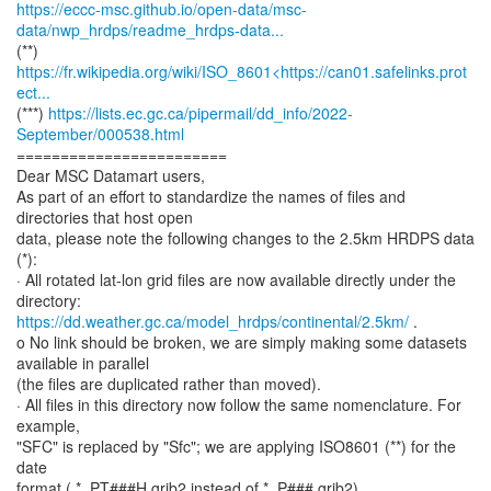
https://eccc-msc.github.io/open-data/msc-
data/nwp_hrdps/readme_hrdps-data...
https://fr.wikipedia.org/wiki/ISO_8601<https://can01.safelinks.prot
ect...
(***)
https://lists.ec.gc.ca/pipermail/dd_info/2022-
September/000538.html
========================
Dear MSC Datamart users,
As part of an effort to standardize the names of files and
directories that host open
data, please note the following changes to the 2.5km HRDPS data
(*):
· All rotated lat-lon grid files are now available directly under the
https://dd.weather.gc.ca/model_hrdps/continental/2.5km/
.
o No link should be broken, we are simply making some datasets
available in parallel
(the files are duplicated rather than moved).
· All files in this directory now follow the same nomenclature. For
example,
"SFC" is replaced by "Sfc"; we are applying ISO8601 (**) for the
date
format ( *_PT###H.grib2 instead of *_P###.grib2)