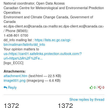
National coordinator, Open Data Access
Canadian Centre for Meteorological and Environmental Prediction
Operations
Environment and Climate Change Canada, Government of
Canada
ec.dps-client.ec@canada.ca<mailto:ec.dps-client.ec@canada.ca>
/ Phone (M365):
1-438-801 0700
dd_info mailing list :
https://lists.ec.gc.ca/cgi-
bin/mailman/listinfo/dd_info
us<https://can01.safelinks.protection.outlook.com/?
url=https%3A%2F%2Fe...
Attachments:
attachment.htm
(text/html — 22.5 KB)
image001.png
(image/png — 6.6 KB)
Reply
0
/
0
Show replies by thread
1372
1372