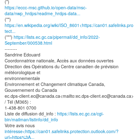
https://eccc-msc.github.io/open-data/msc-
data/nwp_hrdps/readme_hrdps-data...
https://en.wikipedia.org/wiki/ISO_8601<https://can01.safelinks.pro
tect...
(***)
https://lists.ec.gc.ca/pipermail/dd_info/2022-
September/000538.html
--------
Sandrine Edouard
Coordonnatrice nationale, Accès aux données ouvertes
Direction des Opérations du Centre canadien de prévision
météorologique et
environnementale
Environnement et Changement climatique Canada,
Gouvernement du Canada
ec.dps-client.ec@canada.ca<mailto:ec.dps-client.ec@canada.ca>
/ Tél (M365) :
1-438-801 0700
Liste de diffusion dd_info :
https://lists.ec.gc.ca/cgi-
bin/mailman/listinfo/dd_info
intéresse<https://can01.safelinks.protection.outlook.com/?
url=https%3A...