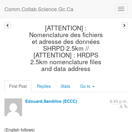
Comm.Collab.Science.Gc.Ca
[ATTENTION] :
Nomenclature des fichiers
et adresse des données
SHRPD 2.5km //
[ATTENTION] : HRDPS
2.5km nomenclature files
and data address
First Post
Replies
Stats
Go to
Edouard,Sandrine (ECCC)
6:43 p.m.
(English follows)