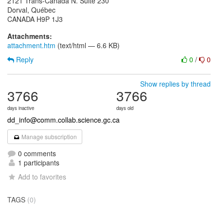
2121 Trans-Canada N. Suite 230
Dorval, Québec
Attachments:
attachment.htm
(text/html — 6.6 KB)
Reply
0
/
0
Show replies by thread
3766
3766
days inactive
days old
dd_info@comm.collab.science.gc.ca
Manage subscription
0 comments
1 participants
Add to favorites
TAGS
(0)