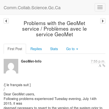
Comm.Collab.Science.Gc.Ca
Problems with the GeoMet
service / Problèmes avec le
service GeoMet
First Post
Replies
Stats
Go to
GeoMet-Info
7:55 p.m.
/[ le français suit ]
/
Dear GeoMet users,
Following problems experienced Tuesday evening, July 14th
2015, it was
deemed necessary to revert to the version of the system prior to