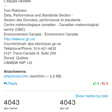
L'équipe GéoMet
--
Tom Robinson
Data, Performance and Standards Section -
Section des Données, performance et standards
Centre météorologique canadien - Canadian meteorological
centre (CMC)
http://www.ec.gc.ca/
Courriel/email: dps-client(a)ec.gc.ca
Téléphone/Phone: 514-421-4632
2121 Trans-Canada N. Suite 230
Dorval, Québec
Attachments:
attachment.htm
(text/html — 2.2 KB)
Reply
0
/
0
Show replies by date
4043
4043
days inactive
days old