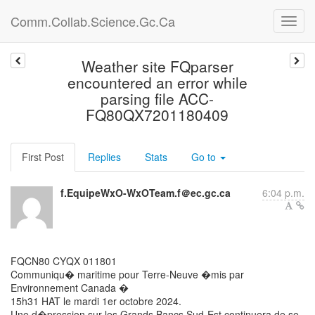
Comm.Collab.Science.Gc.Ca
Weather site FQparser
encountered an error while
parsing file ACC-
FQ80QX7201180409
First Post
Replies
Stats
Go to
f.EquipeWxO-WxOTeam.f＠ec.gc.ca
6:04 p.m.
FQCN80 CYQX 011801
Communiqu� maritime pour Terre-Neuve �mis par
Environnement Canada �
15h31 HAT le mardi 1er octobre 2024.
Une d�pression sur les Grands Bancs Sud-Est continuera de se