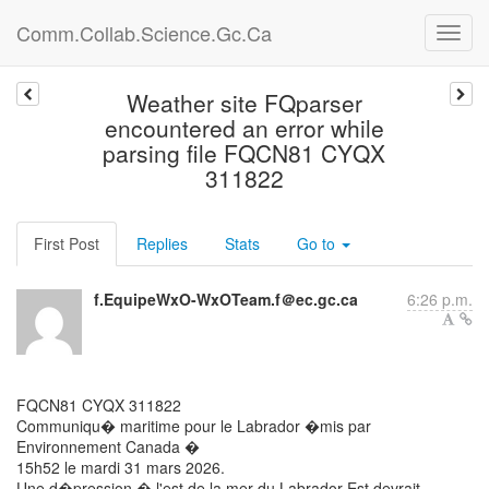
Comm.Collab.Science.Gc.Ca
Weather site FQparser
encountered an error while
parsing file FQCN81 CYQX
311822
First Post
Replies
Stats
Go to
f.EquipeWxO-WxOTeam.f＠ec.gc.ca
6:26 p.m.
FQCN81 CYQX 311822
Communiqu� maritime pour le Labrador �mis par
Environnement Canada �
15h52 le mardi 31 mars 2026.
Une d�pression � l'est de la mer du Labrador-Est devrait