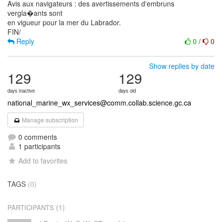
Avis aux navigateurs : des avertissements d'embruns
vergla�ants sont
en vigueur pour la mer du Labrador.
Reply
0
/
0
Show replies by date
129
129
days inactive
days old
national_marine_wx_services@comm.collab.science.gc.ca
Manage subscription
0 comments
1 participants
Add to favorites
TAGS
(0)
(1)
PARTICIPANTS