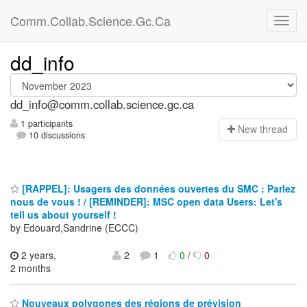
Comm.Collab.Science.Gc.Ca
dd_info
dd_info@comm.collab.science.gc.ca
1 participants
N
ew thread
10 discussions
[RAPPEL]: Usagers des données ouvertes du SMC : Parlez
nous de vous ! / [REMINDER]: MSC open data Users: Let's
tell us about yourself !
by Edouard,Sandrine (ECCC)
2 years,
2
1
0
/
0
2 months
Nouveaux polygones des régions de prévision