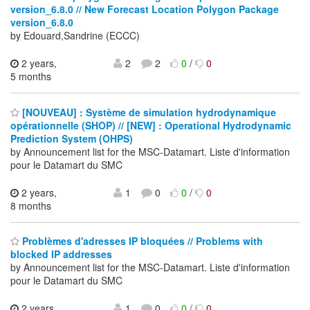
version_6.8.0 // New Forecast Location Polygon Package
version_6.8.0
by Edouard,Sandrine (ECCC)
2 years,
2
2
0
/
0
5 months
[NOUVEAU] : Système de simulation hydrodynamique
opérationnelle (SHOP) // [NEW] : Operational Hydrodynamic
Prediction System (OHPS)
by Announcement list for the MSC-Datamart. Liste d'information
pour le Datamart du SMC
2 years,
1
0
0
/
0
8 months
Problèmes d'adresses IP bloquées // Problems with
blocked IP addresses
by Announcement list for the MSC-Datamart. Liste d'information
pour le Datamart du SMC
2 years,
1
0
0
/
0