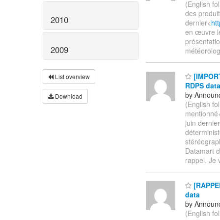
(English f
des produi
2010
dernier<
ht
en œuvre l
présentatio
2009
météorolog
[IMPORTA
List overview
RDPS data
by Announc
Download
(English f
mentionné
juin dernie
déterminist
stéréograp
Datamart d
rappel. Je
[RAPPEL
data
by Announc
(English f