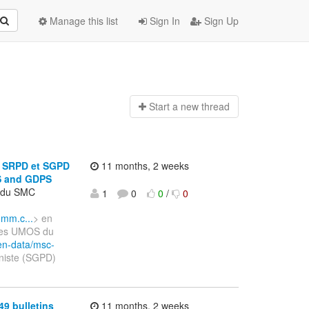
Manage this list
Sign In
Sign Up
Start a n
ew thread
- SRPD et SGPD
11 months, 2 weeks
PS and GDPS
t du SMC
1
0
0
/
0
omm.c...
> en
itées UMOS du
pen-data/msc-
iniste (SGPD)
49 bulletins
11 months, 2 weeks