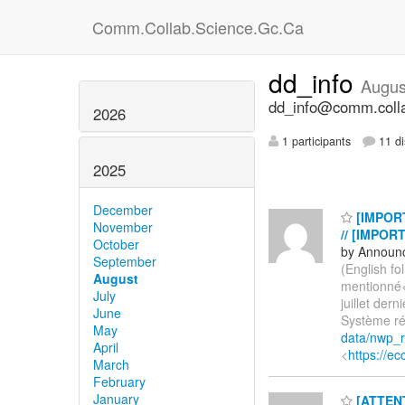
Comm.Collab.Science.Gc.Ca
dd_info
Augus
dd_info@comm.colla
2026
1 participants
11 di
2025
December
[IMPORT
November
// [IMPOR
October
by Announc
September
(English f
August
mentionné
July
juillet der
June
Système ré
May
data/nwp_r
April
<
https://e
March
February
January
[ATTENTI