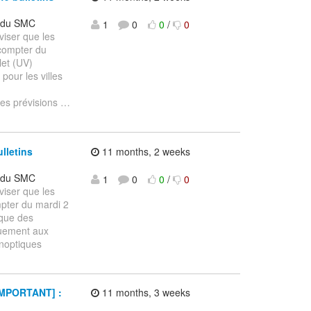
t du SMC
1
0
0
/
0
viser que les
 compter du
let (UV)
 pour les villes
es prévisions
…
lletins
11 months, 2 weeks
t du SMC
1
0
0
/
0
viser que les
mpter du mardi 2
ique des
quement aux
ynoptiques
[IMPORTANT] :
11 months, 3 weeks