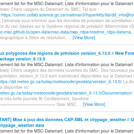
ement list for the MSC-Datamart. Liste d'information pour le Datamar
ollows) Chers usagers du Datamart du SMC, Tel que
<
https://comm.collab.science.gc.ca/mailman3/hyperkitty/list/dd_info@c
r, j'aimerais vous informer que les données de prévision de scintillation 
ce du ciel, basées sur le Système régional de prévision déterministe (
ccc-msc.github.io/open-data/msc-data/nwp_rdps/readme_rdps-datama..
éréographique à 35km de résolution,
…
[View More]
 polygones des régions de prévision version_6.13.0 // New For
ackage version_6.13.0
ement list for the MSC-Datamart. Liste d'information pour le Datamar
ollows) Chers usagers des données ouvertes du SMC, Des nouveaux p
 prévision, version_6.13.0 sont maintenant disponibles sur le Datamar
https://dd.meteo.gc.ca/today/meteocode/geodata/version_6.13.0/
La do
t disponible ici:
.meteo.gc.ca/today/meteocode/geodata/version_6.13.0/Documentation/
ne très belle journée.🌺 Cordialement, Sandrine
======================== Dear MSC
…
[View More]
ANT] Mise à jour des données CAP-XML et citypage_weather // U
itypage_weather data
ement list for the MSC-Datamart. Liste d'information pour le Datamar