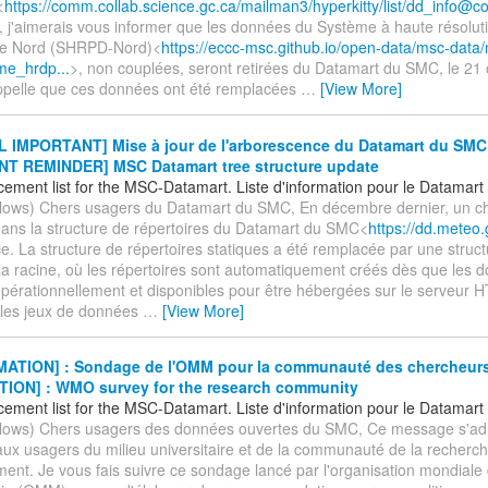
<
https://comm.collab.science.gc.ca/mailman3/hyperkitty/list/dd_info@c
r, j'aimerais vous informer que les données du Système à haute résolut
te Nord (SHRPD-Nord)<
https://eccc-msc.github.io/open-data/msc-data
me_hrdp...
>, non couplées, seront retirées du Datamart du SMC, le 21
ppelle que ces données ont été remplacées
…
[View More]
 IMPORTANT] Mise à jour de l'arborescence du Datamart du SMC 
T REMINDER] MSC Datamart tree structure update
ement list for the MSC-Datamart. Liste d'information pour le Datamar
ollows) Chers usagers du Datamart du SMC, En décembre dernier, un 
dans la structure de répertoires du Datamart du SMC<
https://dd.meteo.
e. La structure de répertoires statiques a été remplacée par une stru
 la racine, où les répertoires sont automatiquement créés dès que les 
pérationnellement et disponibles pour être hébergées sur le serveur 
s les jeux de données
…
[View More]
ATION] : Sondage de l'OMM pour la communauté des chercheurs 
ION] : WMO survey for the research community
ement list for the MSC-Datamart. Liste d'information pour le Datamar
ollows) Chers usagers des données ouvertes du SMC, Ce message s'ad
 aux usagers du milieu universitaire et de la communauté de la recherch
ent. Je vous fais suivre ce sondage lancé par l'organisation mondiale 