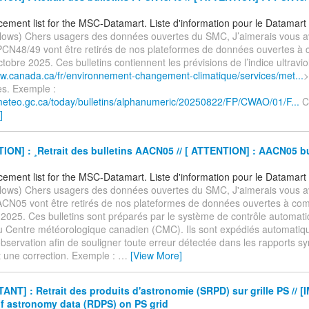
ement list for the MSC-Datamart. Liste d'information pour le Datamar
ollows) Chers usagers des données ouvertes du SMC, J’aimerais vous a
FPCN48/49 vont être retirés de nos plateformes de données ouvertes à
tobre 2025. Ces bulletins contiennent les prévisions de l’indice ultravio
ww.canada.ca/fr/environnement-changement-climatique/services/met...
>
s. Exemple :
.meteo.gc.ca/today/bulletins/alphanumeric/20250822/FP/CWAO/01/F...
C
]
ON] : ¸Retrait des bulletins AACN05 // [ ATTENTION] : AACN05 bu
ement list for the MSC-Datamart. Liste d'information pour le Datamar
ollows) Chers usagers des données ouvertes du SMC, J'aimerais vous a
AACN05 vont être retirés de nos plateformes de données ouvertes à co
2025. Ces bulletins sont préparés par le système de contrôle automat
 Centre météorologique canadien (CMC). Ils sont expédiés automati
observation afin de souligner toute erreur détectée dans les rapports s
t une correction. Exemple :
…
[View More]
NT] : Retrait des produits d'astronomie (SRPD) sur grille PS // 
f astronomy data (RDPS) on PS grid