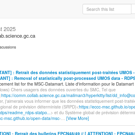
t 2025
b.science.gc.ca
scussions
ANT] : Retrait des données statistiquement post-traitées UMOS 
TANT] : Removal of statistically post-processed UMOS data - RD
ement list for the MSC-Datamart. Liste d'information pour le Datamar
ollows) Chers usagers des données ouvertes du SMC, Tel que
<
https://comm.collab.science.gc.ca/mailman3/hyperkitty/list/dd_info@c
nier, j'aimerais vous informer que les données statistiquement post-tra
gional de prévision déterministe (SRPD)<
https://eccc-msc.github.io/o
dps/readme_rdps-statpo...
> et du Système global de prévision déterm
ccc-msc.github.io/open-data/msc-
…
[View More]
ON] : Retrait des bulletins FPCN48/49 // [ ATTENTION] : FPCN48/