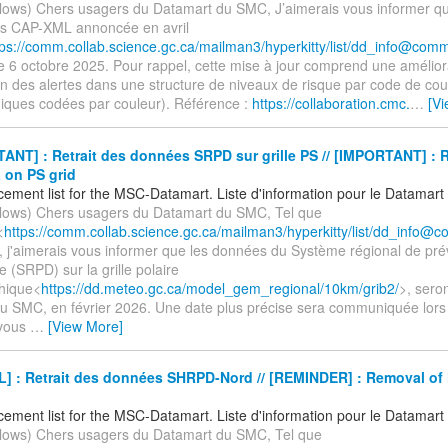
ollows) Chers usagers du Datamart du SMC, J’aimerais vous informer qu
ts CAP-XML annoncée en avril
tps://comm.collab.science.gc.ca/mailman3/hyperkitty/list/dd_info@comm
e 6 octobre 2025. Pour rappel, cette mise à jour comprend une amélior
n des alertes dans une structure de niveaux de risque par code de coul
iques codées par couleur). Référence :
https://collaboration.cmc.
…
[V
NT] : Retrait des données SRPD sur grille PS // [IMPORTANT] : 
 on PS grid
ement list for the MSC-Datamart. Liste d'information pour le Datamar
ollows) Chers usagers du Datamart du SMC, Tel que
<
https://comm.collab.science.gc.ca/mailman3/hyperkitty/list/dd_info@c
r, j'aimerais vous informer que les données du Système régional de pré
e (SRPD) sur la grille polaire
hique<
https://dd.meteo.gc.ca/model_gem_regional/10km/grib2/
>, seron
u SMC, en février 2026. Une date plus précise sera communiquée lors
 vous
…
[View More]
] : Retrait des données SHRPD-Nord // [REMINDER] : Removal o
ement list for the MSC-Datamart. Liste d'information pour le Datamar
ollows) Chers usagers du Datamart du SMC, Tel que