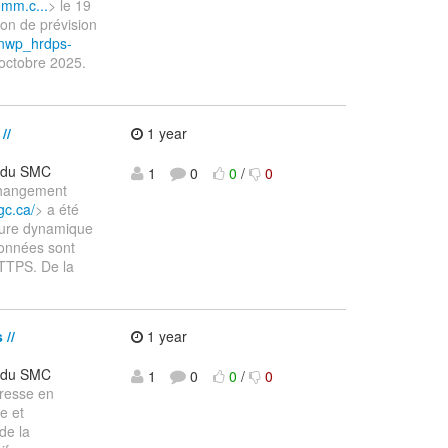
omm.c...
> le 19
ion de prévision
/nwp_hrdps-
 octobre 2025.
//
1 year
t du SMC
1
0
0
/
0
changement
gc.ca/
> a été
cture dynamique
données sont
HTTPS. De la
//
1 year
t du SMC
1
0
0
/
0
resse en
e et
de la