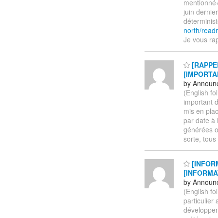
mentionné
juin dernie
déterminis
north/read
Je vous ra
[RAPPEL
[IMPORTAN
by Announc
(English f
important 
mis en plac
par date à
générées o
sorte, tou
[INFORM
[INFORMAT
by Announc
(English f
particulier
développem