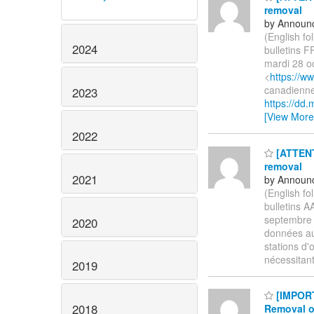
removal
by Announc
(English f
2024
bulletins 
mardi 28 oc
<
https://w
canadienne
2023
https://dd
[View More
2022
[ATTENTI
removal
2021
by Announc
(English f
bulletins 
septembre 
2020
données au
stations d'
nécessitan
2019
[IMPORTA
2018
Removal o