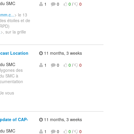
t du SMC
1
0
0
/
0
omm.c...
> le 13
des étoiles et de
SRPD)
.
>, sur la grille
ecast Location
11 months, 3 weeks
t du SMC
1
0
0
/
0
olygones des
t du SMC à
cumentation
Je vous
pdate of CAP-
11 months, 3 weeks
t du SMC
1
0
0
/
0