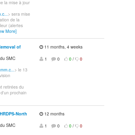
e la mise à jour
.c...
> sera mise
ation de la
eur (alertes
iew More]
Removal of
11 months, 4 weeks
t du SMC
1
0
0
/
0
omm.c...
> le 13
vision
t retirées du
 d'un prochain
f HRDPS-North
12 months
t du SMC
1
0
0
/
0