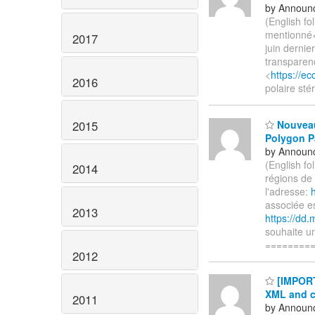
by Announc
(English f
mentionné
2017
juin dernie
transparen
<
https://e
2016
polaire st
2015
Nouveaux
Polygon P
by Announc
(English f
2014
régions de
l'adresse:
associée es
2013
https://dd
souhaite u
========
2012
[IMPORT
XML and c
2011
by Announc