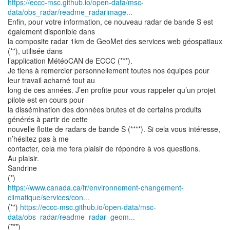
https://eccc-msc.github.io/open-data/msc-
data/obs_radar/readme_radarimage...
Enfin, pour votre information, ce nouveau radar de bande S est
également disponible dans
la composite radar 1km de GeoMet des services web géospatiaux
(**), utilisée dans
l’application MétéoCAN de ECCC (***).
Je tiens à remercier personnellement toutes nos équipes pour
leur travail acharné tout au
long de ces années. J’en profite pour vous rappeler qu’un projet
pilote est en cours pour
la dissémination des données brutes et de certains produits
générés à partir de cette
nouvelle flotte de radars de bande S (****). Si cela vous intéresse,
n’hésitez pas à me
contacter, cela me fera plaisir de répondre à vos questions.
Au plaisir.
Sandrine
https://www.canada.ca/fr/environnement-changement-
climatique/services/con...
(**)
https://eccc-msc.github.io/open-data/msc-
data/obs_radar/readme_radar_geom...