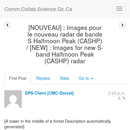
Comm.Collab.Science.Gc.Ca
[NOUVEAU] : Images pour
le nouveau radar de bande
S Halfmoon Peak (CASHP)
/ [NEW] : Images for new S-
band Halfmoon Peak
(CASHP) radar
First Post
Replies
Stats
Go to
DPS-Client [CMC-Dorval]
2:22 p.m.
[A tower in the middle of a forest Description automatically
generated]