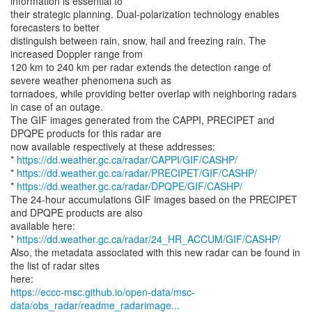
information is essential to
their strategic planning. Dual-polarization technology enables
forecasters to better
distinguish between rain, snow, hail and freezing rain. The
increased Doppler range from
120 km to 240 km per radar extends the detection range of
severe weather phenomena such as
tornadoes, while providing better overlap with neighboring radars
in case of an outage.
The GIF images generated from the CAPPI, PRECIPET and
DPQPE products for this radar are
now available respectively at these addresses:
*
https://dd.weather.gc.ca/radar/CAPPI/GIF/CASHP/
*
https://dd.weather.gc.ca/radar/PRECIPET/GIF/CASHP/
*
https://dd.weather.gc.ca/radar/DPQPE/GIF/CASHP/
The 24-hour accumulations GIF images based on the PRECIPET
and DPQPE products are also
available here:
*
https://dd.weather.gc.ca/radar/24_HR_ACCUM/GIF/CASHP/
Also, the metadata associated with this new radar can be found in
the list of radar sites
https://eccc-msc.github.io/open-data/msc-
data/obs_radar/readme_radarimage...