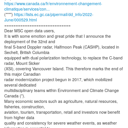
https://www.canada.ca/fr/environnement-changement-
climatique/services/con...
(****)
https://lists.ec.gc.ca/pipermail/dd_info/2022-
June/000529.html
=============================
Dear MSC open data users,
It is with some emotion and great pride that I announce the
deployment of the 32nd and
final S-band Doppler radar, Halfmoon Peak (CASHP), located in
Sechelt, British Columbia
equipped with dual polarization technology, to replace the C-band
radar, Mount Sicker
(XSI), covering Vancouver Island. This therefore marks the end of
this major Canadian
radar modernization project begun in 2017, which mobilized
several dedicated
multidisciplinary teams within Environment and Climate Change
Canada (*).
Many economic sectors such as agriculture, natural resources,
fisheries, construction,
aviation, tourism, transportation, retail and investors now benefit
from higher data
quality and consistency for severe weather events, as weather