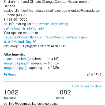
Environment and Climate Change Canada, Government of
Canada
ec.dps-client.ec@canada.ca<mailto:ec.dps-client.ec@canada.ca>
/ Phone (M365):
1-438-801 0700
dd_info mailing list :
https://lists.ec.gc.ca/cgi-
bin/mailman/listinfo/dd_info
us<https://forms.office.com/Pages/ResponsePage.aspx?
id=018MdItudkGcyUV...
Attachments:
attachment.htm
(text/html — 26.4 KB)
image001.png
(image/png — 6.6 KB)
image002.jpg
(image/jpeg — 1.7 MB)
Reply
0
/
0
Show replies by date
1082
1082
days inactive
days old
dd_info@comm.collab.science.gc.ca