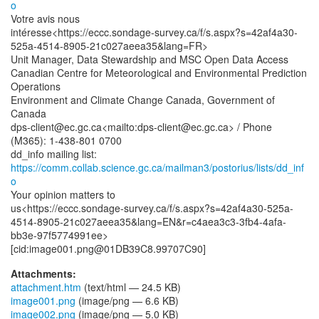
o
Votre avis nous
intéresse<https://eccc.sondage-survey.ca/f/s.aspx?s=42af4a30-
525a-4514-8905-21c027aeea35&lang=FR>
Unit Manager, Data Stewardship and MSC Open Data Access
Canadian Centre for Meteorological and Environmental Prediction
Operations
Environment and Climate Change Canada, Government of
Canada
dps-client@ec.gc.ca<mailto:dps-client@ec.gc.ca> / Phone
(M365): 1-438-801 0700
dd_info mailing list:
https://comm.collab.science.gc.ca/mailman3/postorius/lists/dd_inf
o
Your opinion matters to
us<https://eccc.sondage-survey.ca/f/s.aspx?s=42af4a30-525a-
4514-8905-21c027aeea35&lang=EN&r=c4aea3c3-3fb4-4afa-
bb3e-97f5774991ee>
Attachments:
attachment.htm
(text/html — 24.5 KB)
image001.png
(image/png — 6.6 KB)
image002.png
(image/png — 5.0 KB)