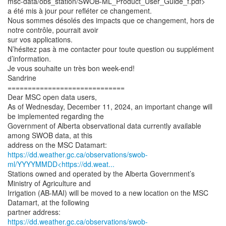
msc-data/obs_station/SWOB-ML_Product_User_Guide_f.pdf>
a été mis à jour pour refléter ce changement.
Nous sommes désolés des impacts que ce changement, hors de
notre contrôle, pourrait avoir
sur vos applications.
N’hésitez pas à me contacter pour toute question ou supplément
d’information.
Je vous souhaite un très bon week-end!
Sandrine
=============================
Dear MSC open data users,
As of Wednesday, December 11, 2024, an important change will
be implemented regarding the
Government of Alberta observational data currently available
among SWOB data, at this
https://dd.weather.gc.ca/observations/swob-
ml/YYYYMMDD<https://dd.weat...
Stations owned and operated by the Alberta Government’s
Ministry of Agriculture and
Irrigation (AB-MAI) will be moved to a new location on the MSC
Datamart, at the following
https://dd.weather.gc.ca/observations/swob-