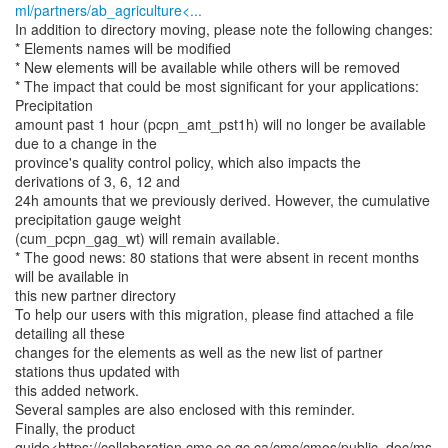
ml/partners/ab_agriculture<...
In addition to directory moving, please note the following changes:
* Elements names will be modified
* New elements will be available while others will be removed
* The impact that could be most significant for your applications:
Precipitation
amount past 1 hour (pcpn_amt_pst1h) will no longer be available
due to a change in the
province's quality control policy, which also impacts the
derivations of 3, 6, 12 and
24h amounts that we previously derived. However, the cumulative
precipitation gauge weight
(cum_pcpn_gag_wt) will remain available.
* The good news: 80 stations that were absent in recent months
will be available in
this new partner directory
To help our users with this migration, please find attached a file
detailing all these
changes for the elements as well as the new list of partner
stations thus updated with
this added network.
Several samples are also enclosed with this reminder.
Finally, the product
guide<https://collaboration.cmc.ec.gc.ca/cmc/cmos/public_doc/ms