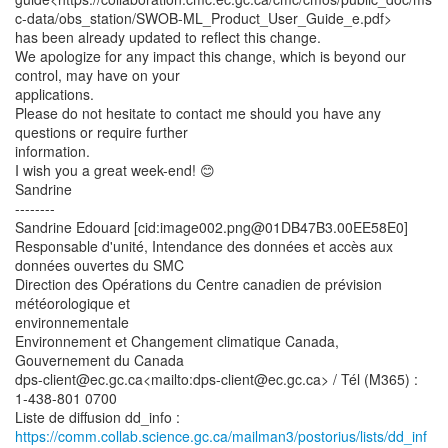
c-data/obs_station/SWOB-ML_Product_User_Guide_e.pdf>
has been already updated to reflect this change.
We apologize for any impact this change, which is beyond our
control, may have on your
applications.
Please do not hesitate to contact me should you have any
questions or require further
information.
I wish you a great week-end! 😊
Sandrine
--------
Sandrine Edouard [cid:image002.png@01DB47B3.00EE58E0]
Responsable d'unité, Intendance des données et accès aux
données ouvertes du SMC
Direction des Opérations du Centre canadien de prévision
météorologique et
environnementale
Environnement et Changement climatique Canada,
Gouvernement du Canada
dps-client@ec.gc.ca<mailto:dps-client@ec.gc.ca> / Tél (M365) :
1-438-801 0700
https://comm.collab.science.gc.ca/mailman3/postorius/lists/dd_inf