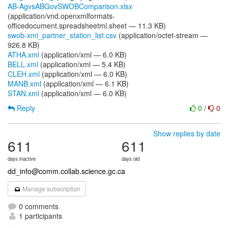
AB-AgvsABGovSWOBComparison.xlsx
(application/vnd.openxmlformats-
officedocument.spreadsheetml.sheet — 11.3 KB)
swob-xml_partner_station_list.csv
(application/octet-stream —
926.8 KB)
ATHA.xml
(application/xml — 6.0 KB)
BELL.xml
(application/xml — 5.4 KB)
CLEH.xml
(application/xml — 6.0 KB)
MANB.xml
(application/xml — 6.1 KB)
STAN.xml
(application/xml — 6.0 KB)
Reply
0
/
0
Show replies by date
611
611
days inactive
days old
dd_info@comm.collab.science.gc.ca
Manage subscription
0 comments
1 participants