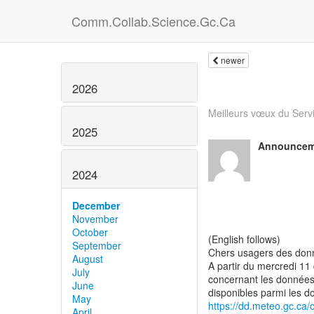
Comm.Collab.Science.Gc.Ca
newer
2026
Meilleurs vœux du Servi
2025
Announcemen
2024
December
November
October
(English follows)
September
Chers usagers des don
August
A partir du mercredi 1
July
concernant les données
June
May
https://dd.meteo.gc.ca
April