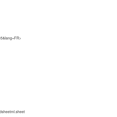
a35&lang=FR>
dsheetml.sheet