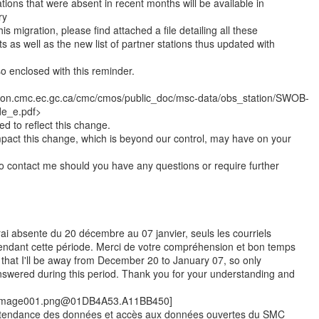
ions that were absent in recent months will be available in
ry
is migration, please find attached a file detailing all these
 as well as the new list of partner stations thus updated with
o enclosed with this reminder.
ation.cmc.ec.gc.ca/cmc/cmos/public_doc/msc-data/obs_station/SWOB-
e_e.pdf>
d to reflect this change.
pact this change, which is beyond our control, may have on your
to contact me should you have any questions or require further
rai absente du 20 décembre au 07 janvier, seuls les courriels
pendant cette période. Merci de votre compréhension et bon temps
e that I'll be away from December 20 to January 07, so only
answered during this period. Thank you for your understanding and
d:image001.png@01DB4A53.A11BB450]
Intendance des données et accès aux données ouvertes du SMC