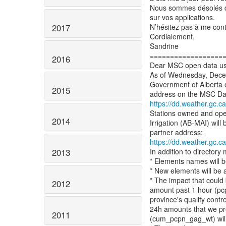
Nous sommes désolés de
sur vos applications.
2017
N’hésitez pas à me cont
Cordialement,
Sandrine
==================
2016
Dear MSC open data us
As of Wednesday, Decem
Government of Alberta o
2015
https://dd.weather.gc.
Stations owned and oper
2014
Irrigation (AB-MAI) wil
https://dd.weather.gc.c
In addition to directory
2013
* Elements names will b
* New elements will be 
* The impact that could 
2012
amount past 1 hour (pcp
province's quality contr
24h amounts that we pre
2011
(cum_pcpn_gag_wt) will