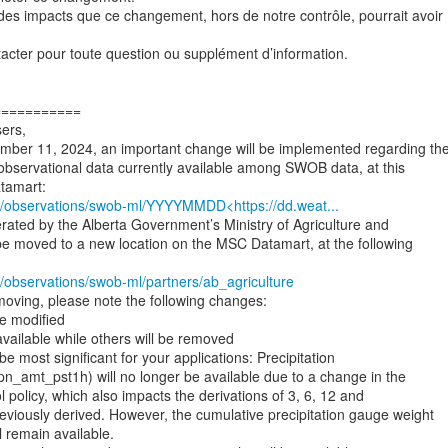
s impacts que ce changement, hors de notre contrôle, pourrait avoir
acter pour toute question ou supplément d’information.
===========
ers,
ber 11, 2024, an important change will be implemented regarding th
bservational data currently available among SWOB data, at this
ca/observations/swob-ml/YYYYMMDD<https://dd.weat...
ated by the Alberta Government’s Ministry of Agriculture and
l be moved to a new location on the MSC Datamart, at the following
a/observations/swob-ml/partners/ab_agriculture
 moving, please note the following changes:
e modified
available while others will be removed
be most significant for your applications: Precipitation
n_amt_pst1h) will no longer be available due to a change in the
ol policy, which also impacts the derivations of 3, 6, 12 and
viously derived. However, the cumulative precipitation gauge weight
 remain available.