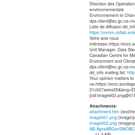
Direction des Opératio
environnementale
Environnement et Cha
dps-client@ec.gc.ca<ma
https://comm.collab.sci
Votre avis nous
intéresse<https://ecc
Unit Manager, Data St
Canadian Centre for Me
Environment and Clim
dps-client@ec.gc.ca<ma
dd_info mailing list:
http
Your opinion matters to
us<https://eccc.sondag
21c027aeea35&lang=EN
Attachments:
attachment.htm
(text/h
image001.png
(image/p
image002.png
(image/p
AB-AgvsABGovSWOBCom
— 11.3 KB)