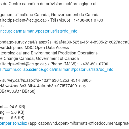
ns du Centre canadien de prévision météorologique et
ngement climatique Canada, Gouvernement du Canada
ilto:dps-client@ec.gc.ca> / Tél (M365) : 1-438-801 0700
ence.gc.ca/mailman3/postorius/lists/dd_info
c.sondage-survey.ca/f/s.aspx?s=42af4a30-525a-4514-8905-21c027aee
ewardship and MSC Open Data Access
teorological and Environmental Prediction Operations
ate Change Canada, Government of Canada
ilto:dps-client@ec.gc.ca> / Phone (M365): 1-438-801 0700
s://comm.collab.science.gc.ca/mailman3/postorius/lists/dd_info
e-survey.ca/f/s.aspx?s=42af4a30-525a-4514-8905-
&r=c4aea3c3-3fb4-4afa-bb3e-97f5774991ee>
tml — 24.6 KB)
ng — 5.0 KB)
ng — 6.6 KB)
parison.xlsx
(application/vnd.openxmlformats-officedocument.sprea