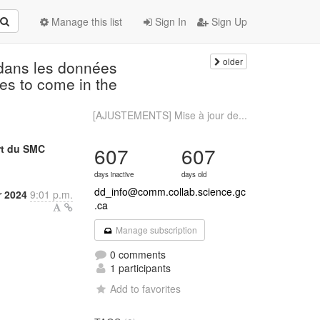
Manage this list
Sign In
Sign Up
older
ans les données
 to come in the
[AJUSTEMENTS] Mise à jour de...
rt du SMC
607
607
days inactive
days old
dd_info@comm.collab.science.gc
 2024
9:01 p.m.
.ca
Manage subscription
0 comments
1 participants
Add to favorites