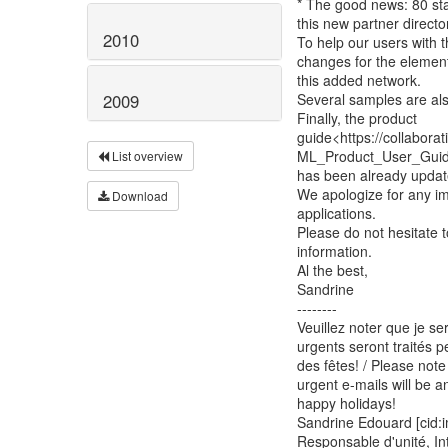
* The good news: 80 stat
this new partner directo
2010
To help our users with th
changes for the elements
this added network.
Several samples are als
2009
Finally, the product
guide<https://collabor
ML_Product_User_Guid
List overview
has been already update
We apologize for any im
Download
applications.
Please do not hesitate 
information.
Al the best,
Sandrine
--------
Veuillez noter que je se
urgents seront traités 
des fêtes! / Please not
urgent e-mails will be 
happy holidays!
Sandrine Edouard [ci
Responsable d'unité, 