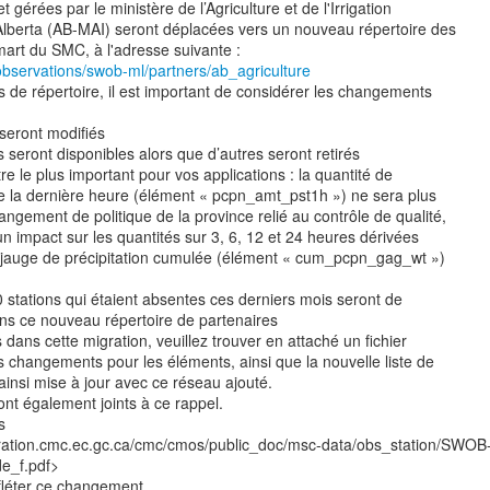
t gérées par le ministère de l’Agriculture et de l'Irrigation
lberta (AB-MAI) seront déplacées vers un nouveau répertoire des
observations/swob-ml/partners/ab_agriculture
s de répertoire, il est important de considérer les changements
seront modifiés
seront disponibles alors que d’autres seront retirés
tre le plus important pour vos applications : la quantité de
de la dernière heure (élément « pcpn_amt_pst1h ») ne sera plus
angement de politique de la province relié au contrôle de qualité,
n impact sur les quantités sur 3, 6, 12 et 24 heures dérivées
 la jauge de précipitation cumulée (élément « cum_pcpn_gag_wt »)
0 stations qui étaient absentes ces derniers mois seront de
ns ce nouveau répertoire de partenaires
 dans cette migration, veuillez trouver en attaché un fichier
es changements pour les éléments, ainsi que la nouvelle liste de
ainsi mise à jour avec ce réseau ajouté.
ont également joints à ce rappel.
s
boration.cmc.ec.gc.ca/cmc/cmos/public_doc/msc-data/obs_station/SWOB
e_f.pdf>
efléter ce changement.