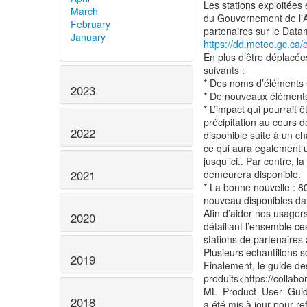
Les stations exploitées e
March
du Gouvernement de l'A
February
January
https://dd.meteo.gc.ca/
En plus d’être déplacée
suivants :
* Des noms d’éléments 
2023
* De nouveaux éléments 
* L’impact qui pourrait ê
précipitation au cours 
2022
disponible suite à un ch
ce qui aura également u
jusqu’ici.. Par contre,
2021
demeurera disponible.
* La bonne nouvelle : 8
nouveau disponibles da
Afin d’aider nos usagers
2020
détaillant l’ensemble c
stations de partenaires 
Plusieurs échantillons s
2019
Finalement, le guide de
produits<https://colla
ML_Product_User_Guid
2018
a été mis à jour pour r