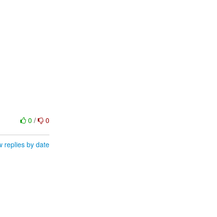
0
/
0
 replies by date