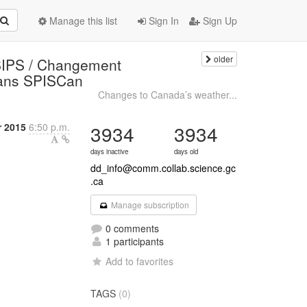
Manage this list
Sign In
Sign Up
older
SIPS / Changement
dans SPISCan
Changes to Canada’s weather...
 2015
6:50 p.m.
3934
3934
days inactive
days old
dd_info@comm.collab.science.gc
.ca
Manage subscription
0 comments
1 participants
Add to favorites
TAGS
(0)