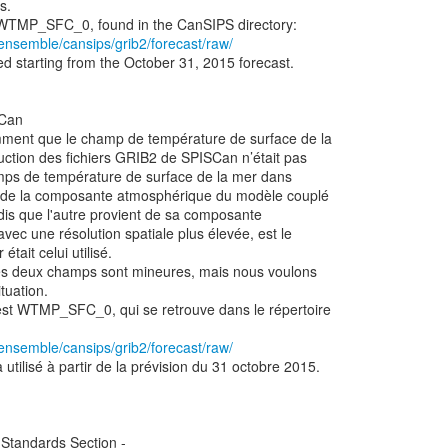
s.
/ensemble/cansips/grib2/forecast/raw/
ed starting from the October 31, 2015 forecast.
SCan
mment que le champ de température de surface de la
duction des fichiers GRIB2 de SPISCan n’était pas
amps de température de surface de la mer dans
 de la composante atmosphérique du modèle couplé
is que l'autre provient de sa composante
vec une résolution spatiale plus élevée, est le
était celui utilisé.
ces deux champs sont mineures, mais nous voulons
tuation.
st WTMP_SFC_0, qui se retrouve dans le répertoire
/ensemble/cansips/grib2/forecast/raw/
tilisé à partir de la prévision du 31 octobre 2015.
Standards Section -