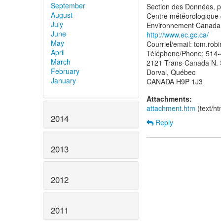
September
Section des Données, p
August
Centre météorologique 
July
June
http://www.ec.gc.ca/
May
Courriel/email: tom.rob
April
Téléphone/Phone: 514
March
2121 Trans-Canada N. 
February
Dorval, Québec
January
Attachments:
attachment.htm
(text/h
2014
Reply
2013
2012
2011