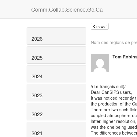
Comm.Collab.Science.Gc.Ca
newer
2026
Nom des régions de pré
Tom Robin
2025
2024
/(Le français suit)/
Dear CanSIPS users,
2023
It was noticed recently
the production of the Can
There are two such fiel
2022
coupled atmosphere-oc
latter, higher resolution
was the one being used
2021
The differences between