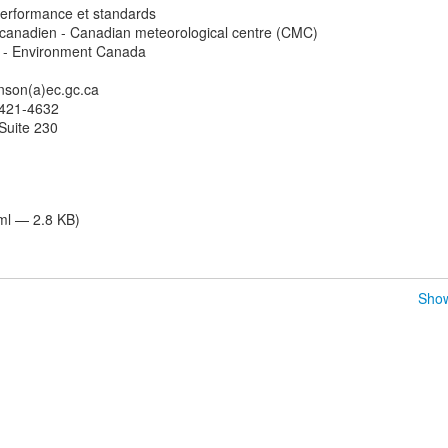
erformance et standards
canadien - Canadian meteorological centre (CMC)
inson(a)ec.gc.ca
-421-4632
Suite 230
tml — 2.8 KB)
Show