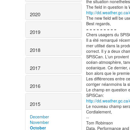
the situation nonetheles
http://dd.weather.gc.ca
2020
The new field will be us
Best regards,
= = = = = = = = =
2019
Chers usagers du SPI
Il a été remarqué réce
mer utilisé dans la pro
2018
correct. Il y a deux ch
SPISCan. L'un provient
océan-atmosphère, tand
2017
océanique. Ce dernier, a
bon alors que le premier 
Les différences entre 
corriger néanmoins la si
2016
Le champ en question e
http://dd.weather.gc.ca
2015
Le nouveau champ sera u
Cordialement,
December
--
November
Tom Robinson
October
Data, Performance and 