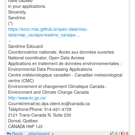
have caused
in your applications.
Sincerely,
Sandrine
https://eccc-msc.github.io/open-data/msc-
data/nwp_cansips/readme_cansips-...
--
Sandrine Edouard
Coordonnatrice nationale, Accès aux données ouvertes
National coordinator, Open Data Access
Applications en traitement de données environnementales -
Environmental Data Processing Applications
Centre météorologique canadien - Canadian meteorological
centre (CMC)
Environnement et changement Climatique Canada -
http://www.ec.gc.ca/
Courriel/email:ec.dps-client.ec@canada.ca
Téléphone/Phone: 514-421-4729
2121 Trans-Canada N. Suite 230
Dorval, Québec
Reply
attachment
0
/
0