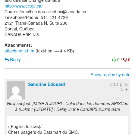
http://www.ec.gc.ca/
Courriel/email:ec.dps-client.ec@canada.ca
Téléphone/Phone: 514-421-4729
2121 Trans-Canada N. Suite 230
Dorval, Québec
Attachments:
attachment.htm
(text/html — 4.4 KB)
Reply
0
/
0
Show replies by date
Sandrine Edouard
8:51 p.m.
New subject: [MISE A JOUR] : Délai dans les données SPISCan
à 2.5km / [UPDATE] : Delay in the CanSIPS 2.5km data
/(English follows)/
Chers usagers du Datamart du SMC,