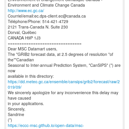
http://www.ec.gc.ca/
Courriel/email:ec.dps-client.ec@canada.ca
Téléphone/Phone: 514-421-4729
2121 Trans-Canada N. Suite 230
Dorval, Québec
CANADA H9P 1J3
================================
Dear MSC Datamart users,
The *GRIB2 forecast data, at 2.5 degrees of resolution *of
the**Canadian
Seasonal to Inter-annual Prediction System, *CanSIPS* (*) are
now
https://dd.meteo.gc.ca/ensemble/cansips/grib2/forecast/raw/2
019/09/
We sincerely apologize for any inconvenience this delay may
have caused
in your applications.
Sincerely,
Sandrine
https://eccc-msc.github.io/open-data/msc-