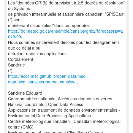
Les *données GRIB2 de prévision, à 2.5 degrés de résolution*
du Système
de prévision interannuelle et saisonnière canadien, *SPISCan*
(*) sont
https://dd.meteo.gc.ca/ensemble/cansips/grib2/forecast/raw/2
019/09/
Nous sommes sincèrement désolés pour les désagréments
que ce délai a pu
entrainer dans vos applications.
Cordialement,
Sandrine
https://eccc-msc.github.io/open-data/msc-
data/nwp_cansips/readme_cansips-...
--
Sandrine Edouard
Coordonnatrice nationale, Accès aux données ouvertes
National coordinator, Open Data Access
Applications en traitement de données environnementales -
Environmental Data Processing Applications
Centre météorologique canadien - Canadian meteorological
centre (CMC)
Environnement et changement Climatique Canada -