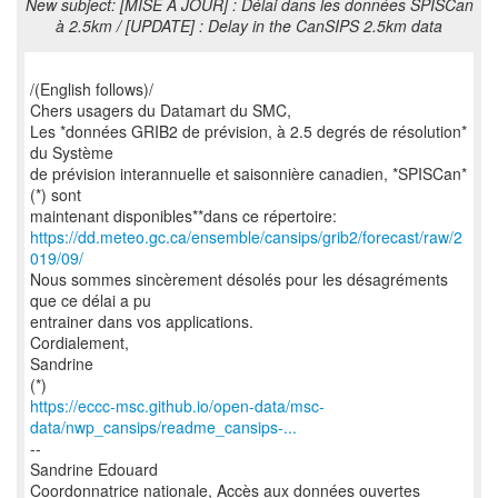
New subject: [MISE A JOUR] : Délai dans les données SPISCan
à 2.5km / [UPDATE] : Delay in the CanSIPS 2.5km data
/(English follows)/
Chers usagers du Datamart du SMC,
Les *données GRIB2 de prévision, à 2.5 degrés de résolution*
du Système
de prévision interannuelle et saisonnière canadien, *SPISCan*
(*) sont
https://dd.meteo.gc.ca/ensemble/cansips/grib2/forecast/raw/2
019/09/
Nous sommes sincèrement désolés pour les désagréments
que ce délai a pu
entrainer dans vos applications.
Cordialement,
Sandrine
https://eccc-msc.github.io/open-data/msc-
data/nwp_cansips/readme_cansips-...
--
Sandrine Edouard
Coordonnatrice nationale, Accès aux données ouvertes