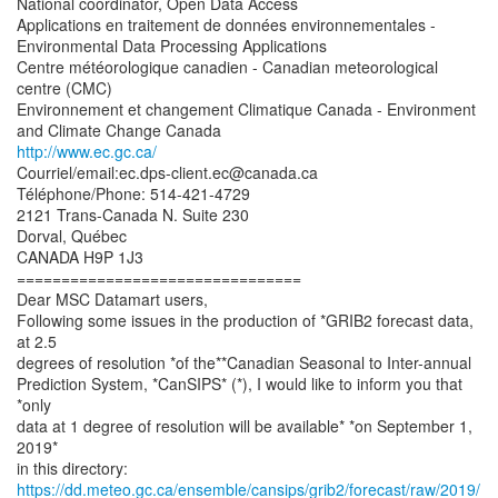
National coordinator, Open Data Access
Applications en traitement de données environnementales -
Environmental Data Processing Applications
Centre météorologique canadien - Canadian meteorological
centre (CMC)
Environnement et changement Climatique Canada - Environment
http://www.ec.gc.ca/
Courriel/email:ec.dps-client.ec@canada.ca
Téléphone/Phone: 514-421-4729
2121 Trans-Canada N. Suite 230
Dorval, Québec
CANADA H9P 1J3
================================
Dear MSC Datamart users,
Following some issues in the production of *GRIB2 forecast data,
at 2.5
degrees of resolution *of the**Canadian Seasonal to Inter-annual
Prediction System, *CanSIPS* (*), I would like to inform you that
*only
data at 1 degree of resolution will be available* *on September 1,
2019*
https://dd.meteo.gc.ca/ensemble/cansips/grib2/forecast/raw/2019/