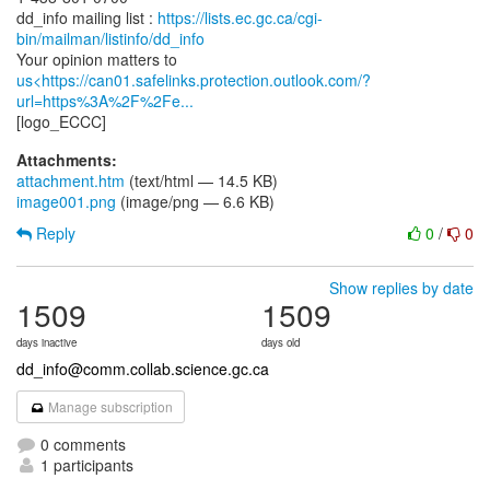
dd_info mailing list :
https://lists.ec.gc.ca/cgi-
bin/mailman/listinfo/dd_info
us<https://can01.safelinks.protection.outlook.com/?
url=https%3A%2F%2Fe...
Attachments:
attachment.htm
(text/html — 14.5 KB)
image001.png
(image/png — 6.6 KB)
Reply
0
/
0
Show replies by date
1509
1509
days inactive
days old
dd_info@comm.collab.science.gc.ca
Manage subscription
0 comments
1 participants