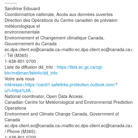
--------
Sandrine Edouard
Coordonnatrice nationale, Accès aux données ouvertes
Direction des Opérations du Centre canadien de prévision
météorologique et
environnementale
Environnement et Changement climatique Canada,
Gouvernement du Canada
ec.dps-client.ec@canada.ca<mailto:ec.dps-client.ec@canada.ca>
/ Tél (M365) :
1-438-801 0700
Liste de diffusion dd_info :
https://lists.ec.gc.ca/cgi-
bin/mailman/listinfo/dd_info
intéresse<https://can01.safelinks.protection.outlook.com/?
url=https%3A...
National coordinator, Open Data Access
Canadian Centre for Meteorological and Environmental Prediction
Operations
Environment and Climate Change Canada, Government of
Canada
ec.dps-client.ec@canada.ca<mailto:ec.dps-client.ec@canada.ca>
/ Phone (M365):
1-438-801 0700