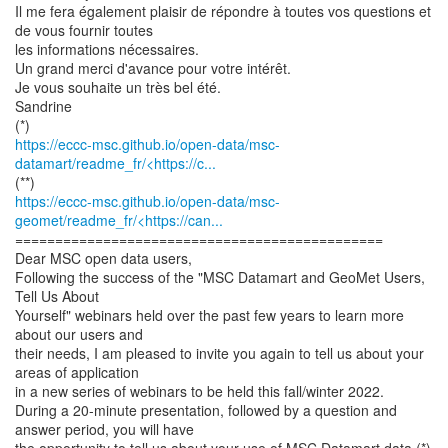
Il me fera également plaisir de répondre à toutes vos questions et
de vous fournir toutes
les informations nécessaires.
Un grand merci d'avance pour votre intérêt.
Je vous souhaite un très bel été.
Sandrine
https://eccc-msc.github.io/open-data/msc-
datamart/readme_fr/<https://c...
https://eccc-msc.github.io/open-data/msc-
geomet/readme_fr/<https://can...
==============================================
Dear MSC open data users,
Following the success of the "MSC Datamart and GeoMet Users,
Tell Us About
Yourself" webinars held over the past few years to learn more
about our users and
their needs, I am pleased to invite you again to tell us about your
areas of application
in a new series of webinars to be held this fall/winter 2022.
During a 20-minute presentation, followed by a question and
answer period, you will have