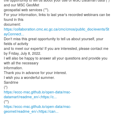
the opportunity to tell us about your use of MSC Datamart data (*)
and our MSC GeoMet
geospatial web services (**).
For your information, links to last year's recorded webinars can be
found in this
https://collaboration.cmc.ec.gc.ca/cmc/cmos/public_doc/events/St
ayConnect...
Don't miss this great opportunity to tell us about yourself, your
fields of activity
and to meet our experts! If you are interested, please contact me
by Friday, July 8, 2022.
I will also be happy to answer all your questions and provide you
with all the necessary
information.
Thank you in advance for your interest.
I wish you a wonderful summer.
Sandrine
https://eccc-msc.github.io/open-data/msc-
datamart/readme_en/<https://c...
https://eccc-msc.github.io/open-data/msc-
geomet/readme_en/<https://can...