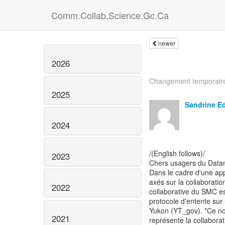
Comm.Collab.Science.Gc.Ca
newer
2026
Changement temporaire 
2025
Sandrine E
2024
/(English follows)/
2023
Chers usagers du Data
Dans le cadre d'une app
axés sur la collaboration
2022
collaborative du SMC es
protocole d'entente su
Yukon (YT_gov). *Ce no
2021
représente la collabora