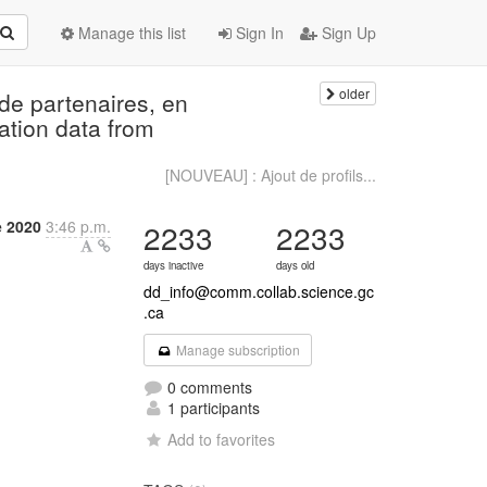
Manage this list
Sign In
Sign Up
older
de partenaires, en
ation data from
[NOUVEAU] : Ajout de profils...
e 2020
3:46 p.m.
2233
2233
days inactive
days old
dd_info@comm.collab.science.gc
.ca
Manage subscription
0 comments
1 participants
Add to favorites