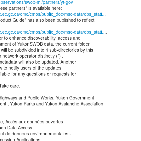
observations/swob-ml/partners/yt-gov
mc.ec.gc.ca/cmc/cmos/public_doc/msc-data/obs_stati...
roduct Guide* has also been published to reflect
mc.ec.gc.ca/cmc/cmos/public_doc/msc-data/obs_stati...
.
er to enhance discoverability, access and
rnment of YukonSWOB data, the current folder
ill be subdivided into 4 sub-directories by this
n network operator distinctly (*) .
 metadata will also be updated. Another
 to notify users of the updates.
lable for any questions or requests for
Take care.
Highways and Public Works, Yukon Government
nt , Yukon Parks and Yukon Avalanche Association
le, Accès aux données ouvertes
Open Data Access
ment de données environnementales -
cessing Applications