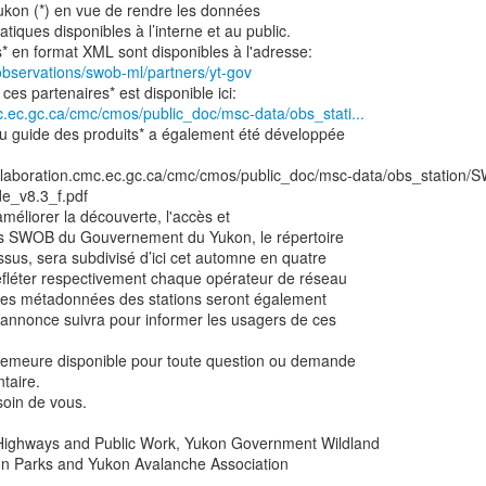
on (*) en vue de rendre les données
tiques disponibles à l’interne et au public.
observations/swob-ml/partners/yt-gov
mc.ec.gc.ca/cmc/cmos/public_doc/msc-data/obs_stati...
du guide des produits* a également été développée
llaboration.cmc.ec.gc.ca/cmc/cmos/public_doc/msc-data/obs_station/
e_v8.3_f.pdf
'améliorer la découverte, l'accès et
ées SWOB du Gouvernement du Yukon, le répertoire
ssus, sera subdivisé d’ici cet automne en quatre
efléter respectivement chaque opérateur de réseau
 les métadonnées des stations seront également
 annonce suivra pour informer les usagers de ces
emeure disponible pour toute question ou demande
taire.
oin de vous.
Highways and Public Work, Yukon Government Wildland
n Parks and Yukon Avalanche Association