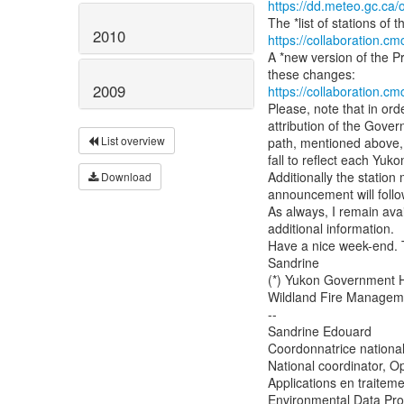
https://dd.meteo.gc.ca/
2010
https://collaboration.c
A *new version of the P
2009
https://collaboration.c
Please, note that in ord
attribution of the Gove
List overview
path, mentioned above, w
fall to reflect each Yuko
Additionally the station
Download
announcement will follow
As always, I remain avai
additional information.
Have a nice week-end. 
Sandrine
(*) Yukon Government 
Wildland Fire Manageme
--
Sandrine Edouard
Coordonnatrice nationa
National coordinator, 
Applications en traite
Environmental Data Pro