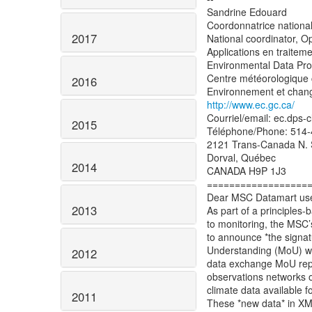
Sandrine Edouard
Coordonnatrice nationa
2017
National coordinator, 
Applications en traite
Environmental Data Pro
Centre météorologique 
2016
http://www.ec.gc.ca/
Courriel/email: ec.dps-
2015
Téléphone/Phone: 514
2121 Trans-Canada N. 
Dorval, Québec
2014
CANADA H9P 1J3
==================
Dear MSC Datamart use
2013
As part of a principles-
to monitoring, the MSC’s
to announce *the sign
Understanding (MoU) wi
2012
data exchange MoU rep
observations networks 
climate data available f
2011