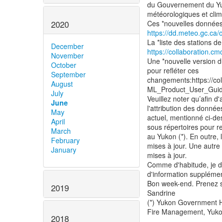
du Gouvernement du Yuk
météorologiques et clima
2020
https://dd.meteo.gc.ca/
December
https://collaboration.c
November
Une *nouvelle version 
October
pour refléter ces
September
changements:https://co
August
ML_Product_User_Guid
July
Veuillez noter qu’afin d
June
l'attribution des donn
May
actuel, mentionné ci-de
April
sous répertoires pour r
March
au Yukon (*). En outre,
February
mises à jour. Une autre
January
mises à jour.
Comme d'habitude, je d
d'information supplémen
Bon week-end. Prenez s
2019
Sandrine
(*) Yukon Government 
Fire Management, Yuko
2018
--