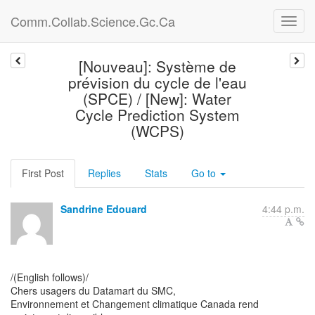
Comm.Collab.Science.Gc.Ca
[Nouveau]: Système de
prévision du cycle de l'eau
(SPCE) / [New]: Water
Cycle Prediction System
(WCPS)
First Post
Replies
Stats
Go to
Sandrine Edouard
4:44 p.m.
/(English follows)/
Chers usagers du Datamart du SMC,
Environnement et Changement climatique Canada rend