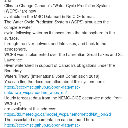
and
Climate Change Canada's *Water Cycle Prediction System
(WCPS) *are now
available on the MSC Datamart in NetCDF format.
The Water Cycle Prediction System (WCPS) simulates the
complete water
cycle, following water as it moves from the atmosphere to the
surface,
through the river network and into lakes, and back to the
atmosphere.
WCPS was implemented over the Laurentian Great Lakes and St.
Lawrence
River watershed in support of Canada's obligations under the
Boundary
Waters Treaty (International Joint Commission 2016).
https://eccc-msc.github.io/open-data/msc-
data/nwp_wcps/readme_wcps_en/
Hourly forecast data from the NEMO-CICE ocean-ice model from
WCPS (*)
https://dd.meteo.gc.ca/model_wcps/nemo/netcdf/lat_lon/2d
https://eccc-msc.github.io/open-data/msc-