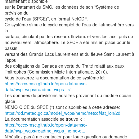
maintenant disponible
sur le Datamart du SMC, les données de son *Système de
prévision du
cycle de l'eau (SPCE)*, en format NetCDF.
Ce système simule le cycle complet de l’eau de l’atmosphère vers
la
surface, circulant par les réseaux fluviaux et vers les lacs, puis de
nouveau vers l’atmosphère. Le SPCE a été mis en place pour le
bassin
versant des Grands Lacs Laurentiens et du fleuve Saint-Laurent à
l’appui
des obligations du Canada en vertu du Traité relatif aux eaux
limitrophes (Commission Mixte Internationale, 2016).
https://eccc-msc.github.io/open-data/msc-
data/nwp_wcps/readme_wcps_fr/
Les données de prévisions horaires provenant du modèle océan-
glace
https://dd.meteo.gc.ca/model_wcps/nemo/netcdf/lat_lon/2d
https://eccc-msc.github.io/open-data/msc-
data/nwp_wcps/readme_wcps_nemo-d...
N'hésitez pas à me contacter pour toute question ou demande