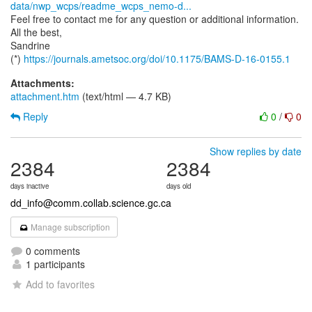
data/nwp_wcps/readme_wcps_nemo-d...
Feel free to contact me for any question or additional information.
All the best,
Sandrine
(*)
https://journals.ametsoc.org/doi/10.1175/BAMS-D-16-0155.1
Attachments:
attachment.htm
(text/html — 4.7 KB)
Reply
0
/
0
Show replies by date
2384
2384
days inactive
days old
dd_info@comm.collab.science.gc.ca
Manage subscription
0 comments
1 participants
Add to favorites