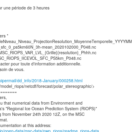
 une période de 3 heures
ers *
eNiveau_Niveau_ProjectionResolution_MoyenneTemporelle_YYYY
ol_sfc_0_ps5km60N_3h-mean_2020102000_P048.nc
C_RIOPS_VAR_LVL_{Grille}{resolution}_Phhh.nc
MSC_RIOPS_IICEVOL_SFC_PS5km_P048.nc
cter pour toute d'information additionnelle.
soin de vous.
ca/pipermail/dd_info/2018-January/000258.html
/model_riops/netcdf/forecast/polar_stereographic/>
========
ers,
ou that numerical data from Environment and
s *Regional Ice Ocean Prediction System (RIOPS)*
ting from November 24th 2020 12Z, on the MSC
mat.
b.io/open-data/msc-data/nwp_riops/readme_riops-data...