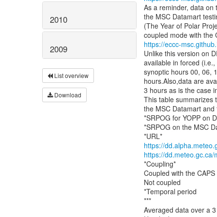
As a reminder, data on
the MSC Datamart testi
2010
(The Year of Polar Proje
https://eccc-msc.githu
2009
Unlike this version on
available in forced (i.e
synoptic hours 00, 06, 
List overview
hours.Also,data are ava
3 hours as is the case 
Download
This table summarizes t
the MSC Datamart and t
*SRPOG for YOPP on D
*SRPOG on the MSC Da
https://dd.alpha.meteo.
https://dd.meteo.gc.ca/
*Coupling*
Coupled with the CAPS 
Not coupled
*Temporal period
***
Averaged data over a 3