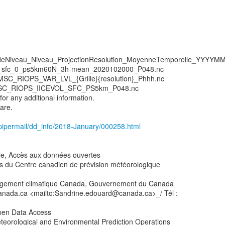
eNiveau_Niveau_ProjectionResolution_MoyenneTemporelle_YYYY
ol_sfc_0_ps5km60N_3h-mean_2020102000_P048.nc
C_RIOPS_VAR_LVL_{Grille}{resolution}_Phhh.nc
MSC_RIOPS_IICEVOL_SFC_PS5km_P048.nc
for any additional information.
are.
ca/pipermail/dd_info/2018-January/000258.html
le, Accès aux données ouvertes
ns du Centre canadien de prévision météorologique
ngement climatique Canada, Gouvernement du Canada
anada.ca <mailto:Sandrine.edouard@canada.ca>_/ Tél :
Open Data Access
teorological and Environmental Prediction Operations