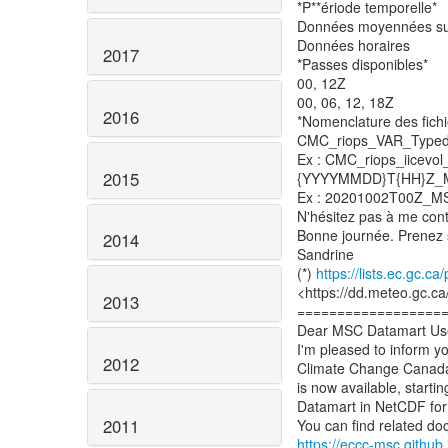
*P**ériode temporelle*
Données moyennées sur
Données horaires
2017
*Passes disponibles*
00, 12Z
00, 06, 12, 18Z
2016
*Nomenclature des fichi
CMC_riops_VAR_Typed
Ex : CMC_riops_iicev
2015
{YYYYMMDD}T{HH}Z_MS
Ex : 20201002T00Z_
N'hésitez pas à me conta
Bonne journée. Prenez 
2014
Sandrine
(*)
https://lists.ec.gc.
<https://dd.meteo.gc.ca
2013
==================
Dear MSC Datamart Us
I'm pleased to inform y
2012
Climate Change Canada'
is now available, star
Datamart in NetCDF for
2011
https://eccc-msc.githu