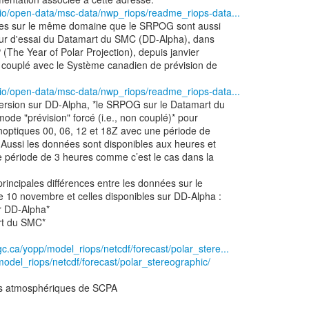
b.io/open-data/msc-data/nwp_riops/readme_riops-data...
ées sur le même domaine que le SRPOG sont aussi
veur d'essai du Datamart du SMC (DD-Alpha), dans
(The Year of Polar Projection), depuis janvier
 couplé avec le Système canadien de prévision de
b.io/open-data/msc-data/nwp_riops/readme_riops-data...
version sur DD-Alpha, *le SRPOG sur le Datamart du
ode "prévision" forcé (i.e., non couplé)* pour
optiques 00, 06, 12 et 18Z avec une période de
 Aussi les données sont disponibles aux heures et
période de 3 heures comme c’est le cas dans la
rincipales différences entre les données sur le
 10 novembre et celles disponibles sur DD-Alpha :
 DD-Alpha*
rt du SMC*
gc.ca/yopp/model_riops/netcdf/forecast/polar_stere...
model_riops/netcdf/forecast/polar_stereographic/
s atmosphériques de SCPA