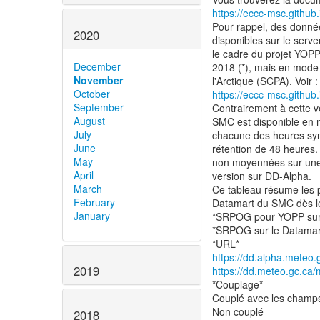
https://eccc-msc.githu
Pour rappel, des donn
2020
disponibles sur le ser
le cadre du projet YOPP 
December
2018 (*), mais en mode
November
October
https://eccc-msc.githu
September
Contrairement à cette 
August
SMC est disponible en m
July
chacune des heures syn
June
rétention de 48 heures.
May
non moyennées sur une 
April
version sur DD-Alpha.
March
Ce tableau résume les p
February
Datamart du SMC dès le
January
*SRPOG pour YOPP sur
*SRPOG sur le Datama
https://dd.alpha.meteo.
2019
https://dd.meteo.gc.ca/
*Couplage*
Couplé avec les champ
Non couplé
2018