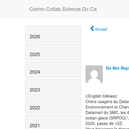
Comm.Collab.Science.Gc.Ca
thread
2026
2025
Do Not Repl
2024
2023
/(English follows)/
Chers usagers du Data
2022
Environnement et Chang
Datamart du SMC, les d
océan-glace (SRPOG)*,
2020, passe de 12Z.
2021