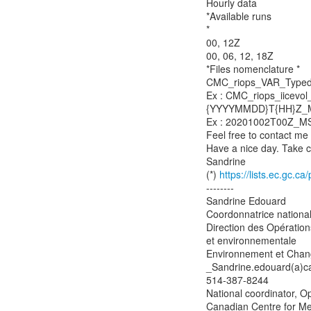
Hourly data
*Available runs
*
00, 12Z
00, 06, 12, 18Z
*Files nomenclature *
CMC_riops_VAR_Typed
Ex : CMC_riops_iicev
{YYYYMMDD}T{HH}Z_MS
Ex : 20201002T00Z_
Feel free to contact me 
Have a nice day. Take c
Sandrine
(*)
https://lists.ec.gc.
--------
Sandrine Edouard
Coordonnatrice nationa
Direction des Opératio
et environnementale
Environnement et Cha
_Sandrine.edouard(a)c
514-387-8244
National coordinator, 
Canadian Centre for Me