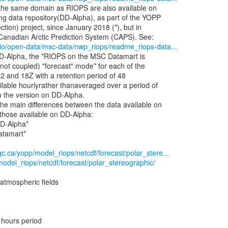
 the same domain as RIOPS are also available on
ng data repository(DD-Alpha), as part of the YOPP
ction) project, since January 2018 (*), but in
b.io/open-data/msc-data/nwp_riops/readme_riops-data...
 DD-Alpha, the *RIOPS on the MSC Datamart is
., not coupled) "forecast" mode* for each of the
12 and 18Z with a retention period of 48
ilable hourlyrather thanaveraged over a period of
in the version on DD-Alpha.
he main differences between the data available on
hose available on DD-Alpha:
D-Alpha*
tamart*
gc.ca/yopp/model_riops/netcdf/forecast/polar_stere...
model_riops/netcdf/forecast/polar_stereographic/
atmospheric fields
 hours period