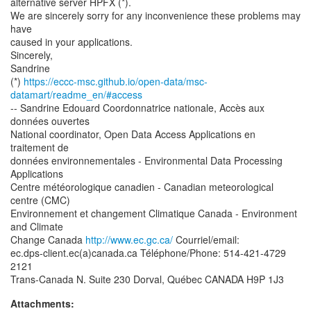
alternative server HPFX (*).
We are sincerely sorry for any inconvenience these problems may
have
caused in your applications.
Sincerely,
Sandrine
(*)
https://eccc-msc.github.io/open-data/msc-
datamart/readme_en/#access
-- Sandrine Edouard Coordonnatrice nationale, Accès aux
données ouvertes
National coordinator, Open Data Access Applications en
traitement de
données environnementales - Environmental Data Processing
Applications
Centre météorologique canadien - Canadian meteorological
centre (CMC)
Environnement et changement Climatique Canada - Environment
and Climate
Change Canada
http://www.ec.gc.ca/
Courriel/email:
ec.dps-client.ec(a)canada.ca Téléphone/Phone: 514-421-4729
2121
Attachments: