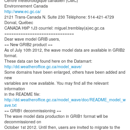
Centre météorologique canadien (CMC)
http://www.ec.gc.ca/
2121 Trans-Canada N. Suite 230 Téléphone: 514-421-4729
Dorval, Québec
CANADA H9P 1J3 courriel: miguel.tremblay(a)ec.gc.ca
==============================
Dear wave model GRIB users,
== New GRIB2 product ==
As of July 10th 2012, the wave model data are available in GRIB2
format.
http://dd.weatheroffice.gc.ca/model_wave/
Some domains have been enlarged, others have been added and
new
variables are now available. You may find all the relevant
information
http://dd.weatheroffice.gc.ca/model_wave/doc/README_model_w
ave.txt
== GRIB1 decommissioning ==
The wave model data production in GRIB1 format will be
decommissioned on
October 1st 2012. Until then, users are invited to migrate to the