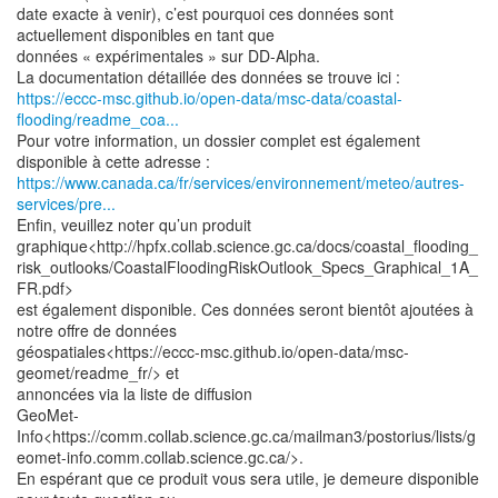
date exacte à venir), c’est pourquoi ces données sont
actuellement disponibles en tant que
données « expérimentales » sur DD-Alpha.
https://eccc-msc.github.io/open-data/msc-data/coastal-
flooding/readme_coa...
Pour votre information, un dossier complet est également
https://www.canada.ca/fr/services/environnement/meteo/autres-
services/pre...
Enfin, veuillez noter qu’un produit
graphique<http://hpfx.collab.science.gc.ca/docs/coastal_flooding_
risk_outlooks/CoastalFloodingRiskOutlook_Specs_Graphical_1A_
FR.pdf>
est également disponible. Ces données seront bientôt ajoutées à
notre offre de données
géospatiales<https://eccc-msc.github.io/open-data/msc-
geomet/readme_fr/> et
annoncées via la liste de diffusion
GeoMet-
Info<https://comm.collab.science.gc.ca/mailman3/postorius/lists/g
eomet-info.comm.collab.science.gc.ca/>.
En espérant que ce produit vous sera utile, je demeure disponible