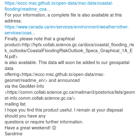
https://eccc-msc.github.io/open-data/msc-data/coastal-
flooding/readme_coa...
For your information, a complete file is also available at this
https://www.canada.ca/en/services/environment/weather/other-
services/coas...
Finally, please note that a graphical
product<http://hpfx.collab.science.gc.ca/docs/coastal_flooding_ris
k_outlooks/CoastalFloodingRiskOutlook_Specs_Graphical_1A_E
N.pdf>
is also available. This data will soon be added to our geospatial
data
offering<https://eccc-msc.github.io/open-data/msc-
geomet/readme_en/> and announced
via the GeoMet-Info
<https://comm.collab.science.gc.ca/mailman3/postorius/lists/geom
et-info.comm.collab.science.gc.ca/>
mailing list.
I hope you find this product useful. I remain at your disposal
should you have any
questions or require further information.
Have a great weekend! 😊
Sandrine
--------