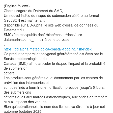
(English follows)
Chers usagers du Datamart du SMC,
Un nouvel indice de risque de submersion côtière au format
GeoJSON est maintenant
disponible sur DD-Alpha, le site web d'essai de données du
Datamart du
SMC</ec-msc/public-doc/-/blob/master/docs/msc-
datamart/readme_fr.md> à cette adresse
https://dd.alpha.meteo.gc.ca/coastal-flooding/risk-index/
Ce produit temporel et polygonal géoréférencé est émis par le
Service météorologique du
Canada (SMC) afin d'articuler le risque, l'impact et la probabilité
de submersion
côtière.
Les produits sont générés quotidiennement par les centres de
prévision des intempéries et
sont destinés à fournir une notification précoce, jusqu'à 5 jours,
des submersions
côtières dues aux marées astronomiques, aux ondes de tempête
et aux impacts des vagues.
Bien qu’opérationnels, le nom des fichiers va être mis à jour cet
automne (octobre 2025,