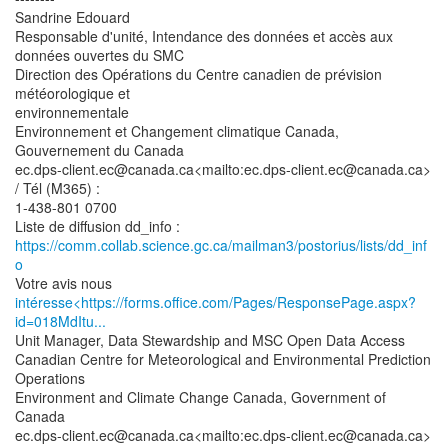
Sandrine Edouard
Responsable d'unité, Intendance des données et accès aux
données ouvertes du SMC
Direction des Opérations du Centre canadien de prévision
météorologique et
environnementale
Environnement et Changement climatique Canada,
Gouvernement du Canada
ec.dps-client.ec@canada.ca<mailto:ec.dps-client.ec@canada.ca>
/ Tél (M365) :
1-438-801 0700
https://comm.collab.science.gc.ca/mailman3/postorius/lists/dd_inf
o
intéresse<https://forms.office.com/Pages/ResponsePage.aspx?
id=018MdItu...
Unit Manager, Data Stewardship and MSC Open Data Access
Canadian Centre for Meteorological and Environmental Prediction
Operations
Environment and Climate Change Canada, Government of
Canada
ec.dps-client.ec@canada.ca<mailto:ec.dps-client.ec@canada.ca>