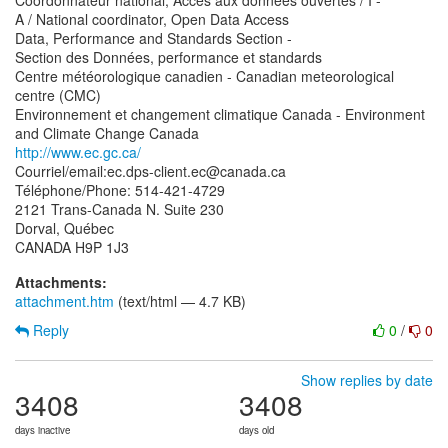
Coordonnateur national, Accès aux données ouvertes / I -
A / National coordinator, Open Data Access
Data, Performance and Standards Section -
Section des Données, performance et standards
Centre météorologique canadien - Canadian meteorological
centre (CMC)
Environnement et changement climatique Canada - Environment
http://www.ec.gc.ca/
Courriel/email:ec.dps-client.ec@canada.ca
Téléphone/Phone: 514-421-4729
2121 Trans-Canada N. Suite 230
Dorval, Québec
Attachments:
attachment.htm
(text/html — 4.7 KB)
Reply
0
/
0
Show replies by date
3408
3408
days inactive
days old