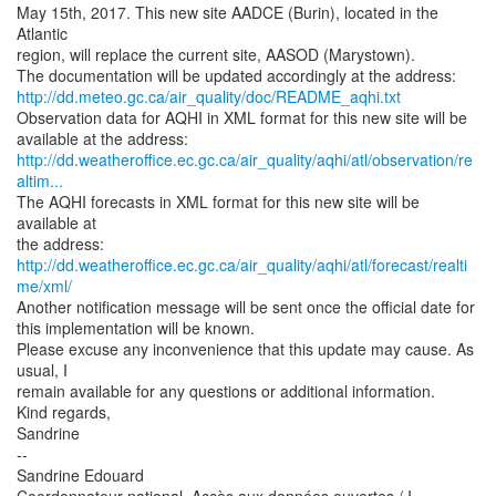
May 15th, 2017. This new site AADCE (Burin), located in the
Atlantic
region, will replace the current site, AASOD (Marystown).
http://dd.meteo.gc.ca/air_quality/doc/README_aqhi.txt
Observation data for AQHI in XML format for this new site will be
http://dd.weatheroffice.ec.gc.ca/air_quality/aqhi/atl/observation/re
altim...
The AQHI forecasts in XML format for this new site will be
available at
http://dd.weatheroffice.ec.gc.ca/air_quality/aqhi/atl/forecast/realti
me/xml/
Another notification message will be sent once the official date for
this implementation will be known.
Please excuse any inconvenience that this update may cause. As
usual, I
remain available for any questions or additional information.
Kind regards,
Sandrine
--
Sandrine Edouard