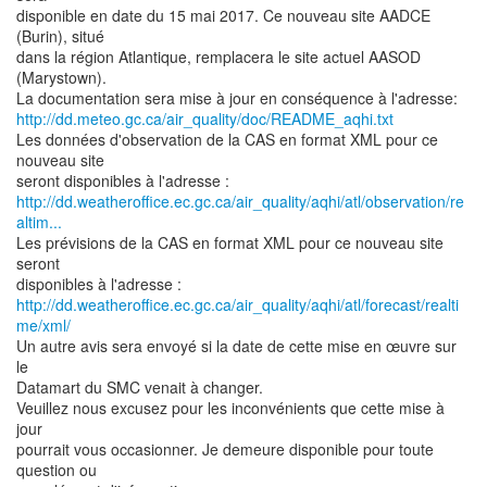
disponible en date du 15 mai 2017. Ce nouveau site AADCE
(Burin), situé
dans la région Atlantique, remplacera le site actuel AASOD
(Marystown).
http://dd.meteo.gc.ca/air_quality/doc/README_aqhi.txt
Les données d'observation de la CAS en format XML pour ce
nouveau site
http://dd.weatheroffice.ec.gc.ca/air_quality/aqhi/atl/observation/re
altim...
Les prévisions de la CAS en format XML pour ce nouveau site
seront
http://dd.weatheroffice.ec.gc.ca/air_quality/aqhi/atl/forecast/realti
me/xml/
Un autre avis sera envoyé si la date de cette mise en œuvre sur
le
Datamart du SMC venait à changer.
Veuillez nous excusez pour les inconvénients que cette mise à
jour
pourrait vous occasionner. Je demeure disponible pour toute
question ou